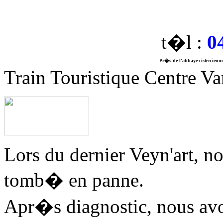
t�l :
0
Pr�s de l'abbaye cistercienne
Train Touristique Centre Va
Lors du dernier Veyn'art, no
tomb� en panne.
Apr�s diagnostic, nous av