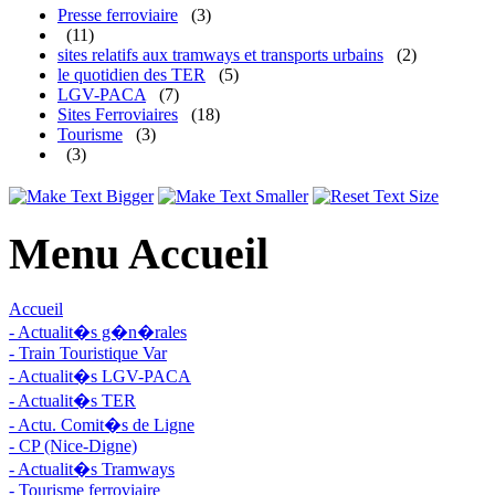
Presse ferroviaire
(3)
(11)
sites relatifs aux tramways et transports urbains
(2)
le quotidien des TER
(5)
LGV-PACA
(7)
Sites Ferroviaires
(18)
Tourisme
(3)
(3)
Menu Accueil
Accueil
- Actualit�s g�n�rales
- Train Touristique Var
- Actualit�s LGV-PACA
- Actualit�s TER
- Actu. Comit�s de Ligne
- CP (Nice-Digne)
- Actualit�s Tramways
- Tourisme ferroviaire