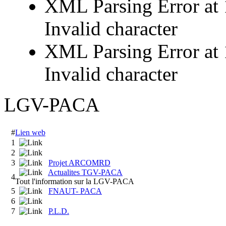
XML Parsing Error at 1
Invalid character
XML Parsing Error at 
Invalid character
LGV-PACA
#
Lien web
1
2
3
Projet ARCOMRD
Actualites TGV-PACA
4
Tout l'information sur la LGV-PACA
5
FNAUT- PACA
6
7
P.L.D.