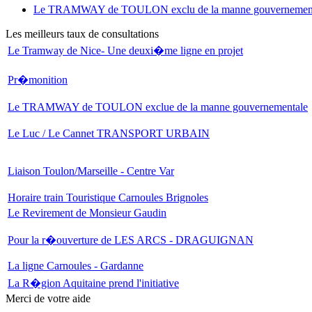
Le TRAMWAY de TOULON exclu de la manne gouvernementale
Les meilleurs taux de consultations
Le Tramway de Nice- Une deuxi�me ligne en projet
Pr�monition
Le TRAMWAY de TOULON exclue de la manne gouvernementale
Le Luc / Le Cannet TRANSPORT URBAIN
Liaison Toulon/Marseille - Centre Var
Horaire train Touristique Carnoules Brignoles
Le Revirement de Monsieur Gaudin
Pour la r�ouverture de LES ARCS - DRAGUIGNAN
La ligne Carnoules - Gardanne
La R�gion Aquitaine prend l'initiative
Merci de votre aide