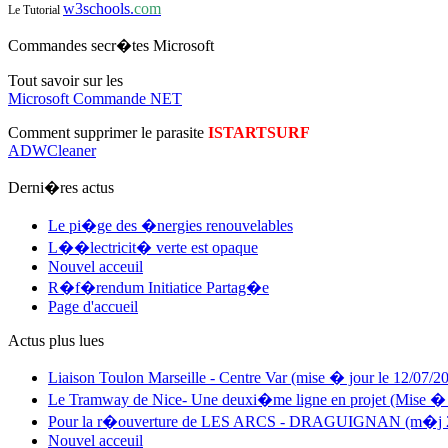
w3schools.
com
Le Tutorial
Commandes secr�tes Microsoft
Tout savoir sur les
Microsoft Commande NET
Comment supprimer le parasite
ISTARTSURF
ADWCleaner
Derni�res actus
Le pi�ge des �nergies renouvelables
L��lectricit� verte est opaque
Nouvel acceuil
R�f�rendum Initiatice Partag�e
Page d'accueil
Actus plus lues
Liaison Toulon Marseille - Centre Var (mise � jour le 12/07/2
Le Tramway de Nice- Une deuxi�me ligne en projet (Mise � j
Pour la r�ouverture de LES ARCS - DRAGUIGNAN (m�j 2
Nouvel acceuil