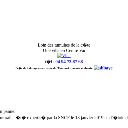
Loin des tumultes de la c�te
Une villa en Centre Var
t�l :
04 94 73 87 68
Pr�s de l'abbaye cistercienne du Thoronet, concerts et chants.
en panne.
rail a �t� expertis� par la SNCF le 18 janvier 2019 sur l'�tole de Ve