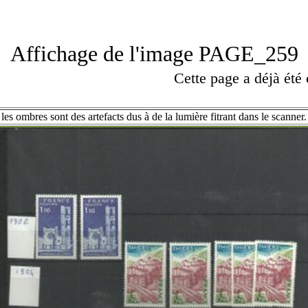
Affichage de l'image PAGE_259
Cette page a déjà été
les ombres sont des artefacts dus à de la lumière fitrant dans le scanner.