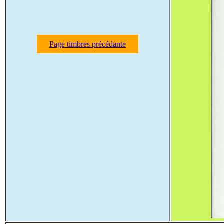
Page timbres précédante