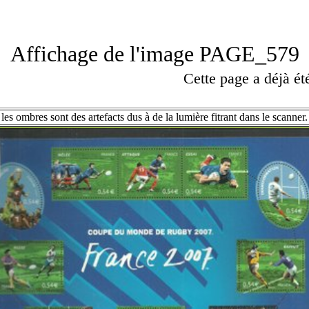
Affichage de l'image PAGE_579
Cette page a déjà é
les ombres sont des artefacts dus à de la lumière fitrant dans le scanner.