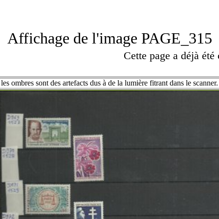
Affichage de l'image PAGE_315
Cette page a déjà été
les ombres sont des artefacts dus à de la lumière fitrant dans le scanner.