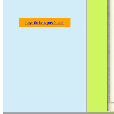
Page timbres précédante