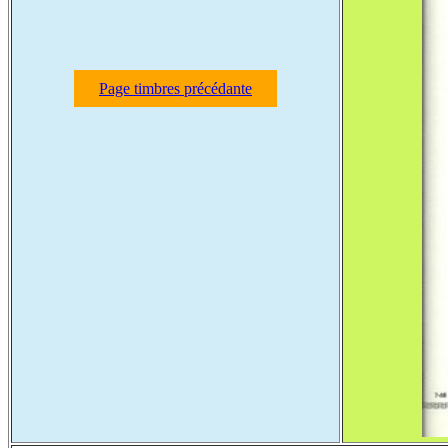
Page timbres précédante