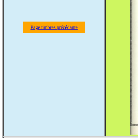
Page timbres précédante